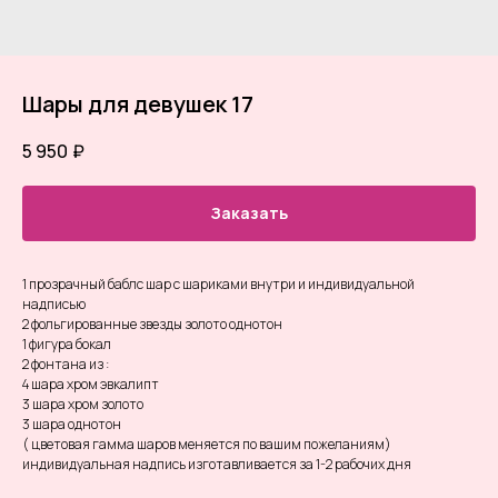
Шары для девушек 17
5 950
₽
Заказать
1 прозрачный баблс шар с шариками внутри и индивидуальной
надписью
2 фольгированные звезды золото однотон
1 фигура бокал
2 фонтана из :
4 шара хром эвкалипт
3 шара хром золото
3 шара однотон
( цветовая гамма шаров меняется по вашим пожеланиям)
индивидуальная надпись изготавливается за 1-2 рабочих дня