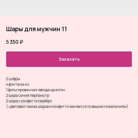
Шары для мужчин 11
5 350
₽
Заказать
2 цифры
4 фонтана из :
1 фольгированная звезда однотон
2 шара синий перламутр
2 шара с конфетти серебро
( цветовая гамма шаров и конфетти меняется по вашим пожеланиям)