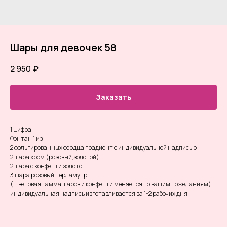
Шары для девочек 58
2 950
₽
Заказать
1 цифра
Фонтан 1 из :
2 фольгированных сердца градиент с индивидуальной надписью
2 шара хром (розовый,золотой)
2 шара с конфетти золото
3 шара розовый перламутр
( цветовая гамма шаров и конфетти меняется по вашим пожеланиям)
индивидуальная надпись изготавливается за 1-2 рабочих дня