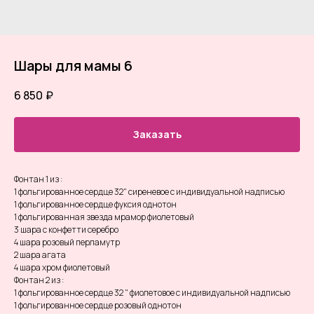
Шары для мамы 6
6 850
₽
Заказать
Фонтан 1 из :
1 фольгированное сердце 32" сиреневое с индивидуальной надписью
1 фольгированное сердце фуксия однотон
1 фольгированная звезда мрамор фиолетовый
3 шара с конфетти серебро
4 шара розовый перламутр
2 шара агата
4 шара хром фиолетовый
Фонтан 2 из :
1 фольгированное сердце 32 " фиолетовое с индивидуальной надписью
1 фольгированное сердце розовый однотон