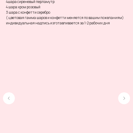
4шара сиреневый перламутр
4 шара хром розовый
3 шара с конфетти серебро
( цветовая гамма шаров и конфетти меняется по вашим пожеланиям)
индивидуальная надпись изготавливается за 1-2 рабочих дня