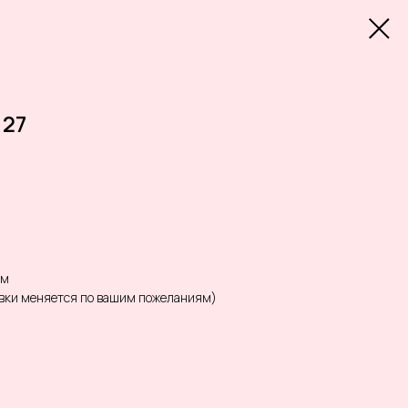
 27
ом
овки меняется по вашим пожеланиям)