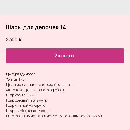
Шары для девочек 14
2 350
₽
Заказать
1 фигура единорог
Фонтан 1 из :
1 фольгированная звезда серебро однотон
4 шара с конфетти (золото,серебро)
1 шар хром синий
1 шар розовый перламутр
1 шар мятный макарунс
1 шар голубой классический
( цветовая гамма шаров меняется по вашим пожеланиям)