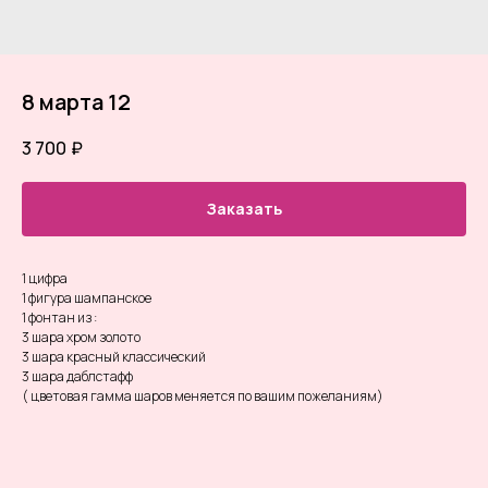
8 марта 12
3 700
₽
Заказать
1 цифра
1 фигура шампанское
1 фонтан из :
3 шара хром золото
3 шара красный классический
3 шара даблстафф
( цветовая гамма шаров меняется по вашим пожеланиям)