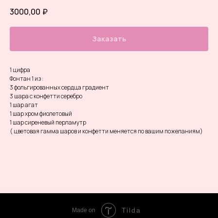
3000,00
₽
Заказать
1 цифра
Фонтан 1 из :
3 фольгированных сердца градиент
3 шара с конфетти серебро
1 шар агат
1 шар хром фиолетовый
1 шар сиреневый перламутр
( цветовая гамма шаров и конфетти меняется по вашим пожеланиям)
Tilda
Made on