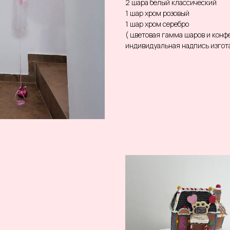
2 шара белый классический
1 шар хром розовый
1 шар хром серебро
( цветовая гамма шаров и кон
индивидуальная надпись изгота