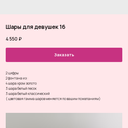
Шары для девушек 16
4 550
₽
Заказать
2 цифры
2 фонтана из :
4 шара хром золото
3 шара белый песок
3 шара белый классический
( цветовая гамма шаров меняется по вашим пожеланиям)