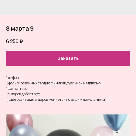
8 марта 9
6 250
₽
Заказать
1 цифра
2 фольгированных сердца с индивидуальной надписью
1 фонтан из :
18 шаров даблстафф
( цветовая гамма шаров меняется по вашим пожеланиям)