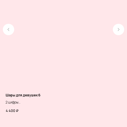
Шары для девушек 6
Но
2 цифры
Фиг
Букет из шаров надутых воздухом
4 400
₽
45
Фонтан из :
2 шара с конфетти фуксия
2 шара хром фуксия