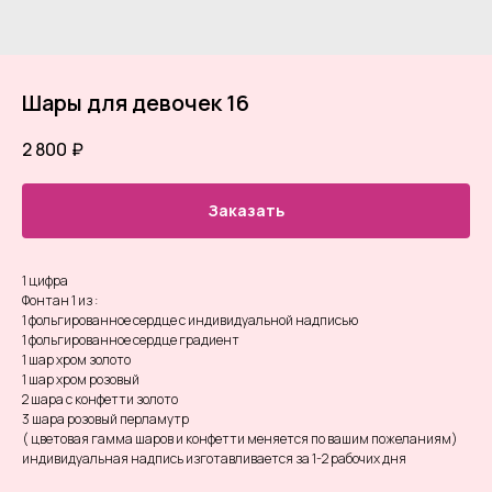
Шары для девочек 16
2 800
₽
Заказать
1 цифра
Фонтан 1 из :
1 фольгированное сердце с индивидуальной надписью
1 фольгированное сердце градиент
1 шар хром золото
1 шар хром розовый
2 шара с конфетти золото
3 шара розовый перламутр
( цветовая гамма шаров и конфетти меняется по вашим пожеланиям)
индивидуальная надпись изготавливается за 1-2 рабочих дня