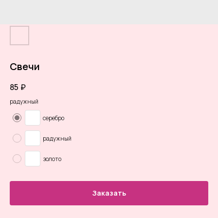
Свечи
85
₽
радужный
серебро
радужный
золото
Заказать