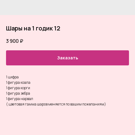
Шары на 1 годик 12
3 900
₽
Заказать
1 цифра
1 фигура коала
1 фигура корги
1 фигура зебра
1 фигура нарвал
( цветовая гамма шаров меняется по вашим пожеланиям)