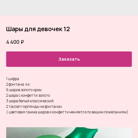
Шары для девочек 12
4 400
₽
Заказать
1 цифра
2 фонтана из :
6 шаров золото хром
2 шара с конфетти золото
3 шара белый классический
2 тассел гирлянды на фонтанах
( цветовая гамма шаров и конфетти меняется по вашим пожеланиям)