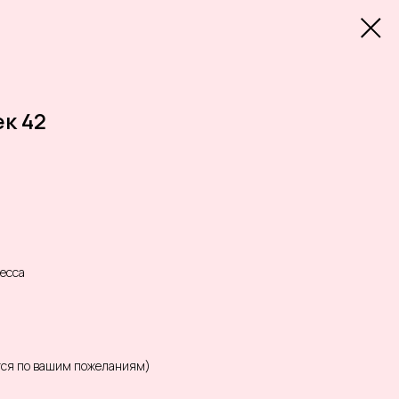
к 42
есса
тся по вашим пожеланиям)