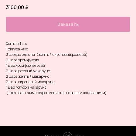
3100,00
₽
Заказать
Фонтан 1 из :
1 фигура кекс
3 сердца однотон(желтый,сиреневый,розовый)
2 шара хром фуксия
1 шар хром фиолетовый
2 шара розовый макарунс
2 шара желтый макарунс
2 шара сиреневый макарунс
1 шар голубой макарунс
( цветовая гамма шаров меняется по вашим пожеланиям)