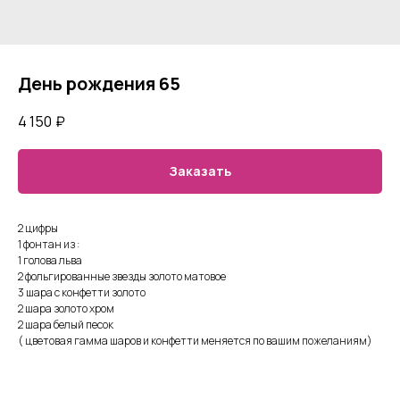
День рождения 65
4 150
₽
Заказать
2 цифры
1 фонтан из :
1 голова льва
2 фольгированные звезды золото матовое
3 шара с конфетти золото
2 шара золото хром
2 шара белый песок
( цветовая гамма шаров и конфетти меняется по вашим пожеланиям)