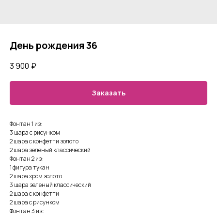
День рождения 36
3 900
₽
Заказать
Фонтан 1 из:
3 шара с рисунком
2 шара с конфетти золото
2 шара зеленый классический
Фонтан 2 из:
1 фигура тукан
2 шара хром золото
3 шара зеленый классический
2 шара с конфетти
2 шара с рисунком
Фонтан 3 из: