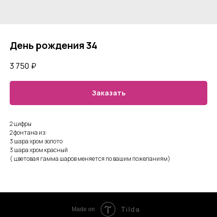
День рождения 34
3 750
₽
Заказать
2 цифры
2 фонтана из:
3 шара хром золото
3 шара хром красный
( цветовая гамма шаров меняется по вашим пожеланиям)
Tilda
Made on