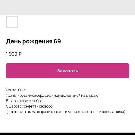
День рождения 69
1 900
₽
Заказать
Фонтан 1 из:
1 фольгированное сердце с индивидуальной надписью
5 шаров хром серебро
5 шаров с конфетти серебро
( цветовая гамма шаров и конфетти меняется по вашим пожеланиям)