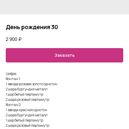
День рождения 30
2 900
₽
Заказать
Цифра
Фонтан 1:
1 звезда розовое золото однотон
2 шара бургундия металл
1 шар белый перламутр
2 шара розовый перламутр
Фонтан 2:
1 звезда красная однотон
2 шара бургундия металл
1 шар белый перламутр
2 шара розовый перламутр