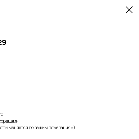
29
то
 сердцами
фетти меняется по вашим пожеланиям)