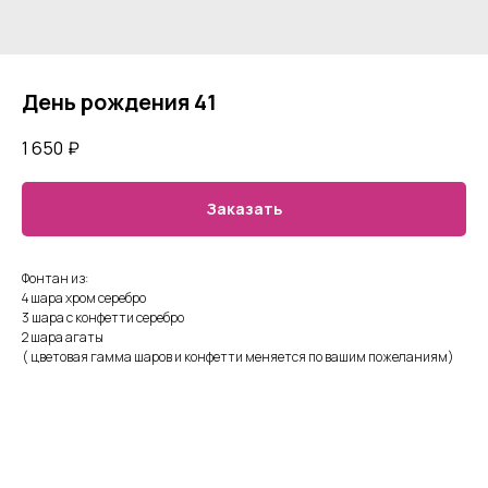
День рождения 41
1 650
₽
Заказать
Фонтан из:
4 шара хром серебро
3 шара с конфетти серебро
2 шара агаты
( цветовая гамма шаров и конфетти меняется по вашим пожеланиям)