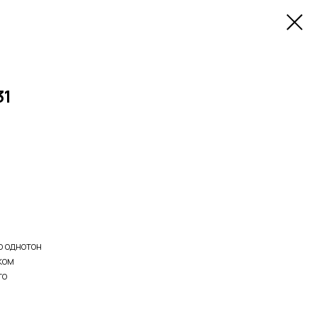
31
о однотон
ком
то