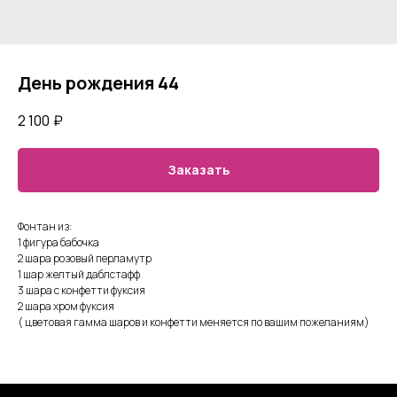
День рождения 44
2 100
₽
Заказать
Фонтан из:
1 фигура бабочка
2 шара розовый перламутр
1 шар желтый даблстафф
3 шара с конфетти фуксия
2 шара хром фуксия
( цветовая гамма шаров и конфетти меняется по вашим пожеланиям)