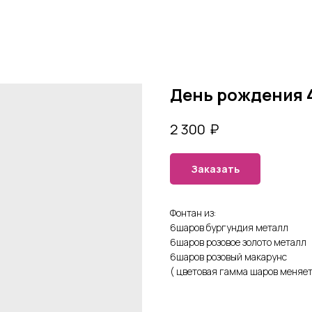
День рождения 
₽
2 300
Заказать
Фонтан из:
6шаров бургундия металл
6шаров розовое золото металл
6шаров розовый макарунс
( цветовая гамма шаров меняе